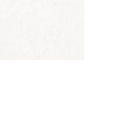
íguenos en Instagram
@wix
#wix