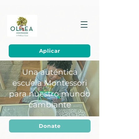
Aplicar
Una auténtica
escuela Montessori
para nuestro mundo
cambiante
Donate